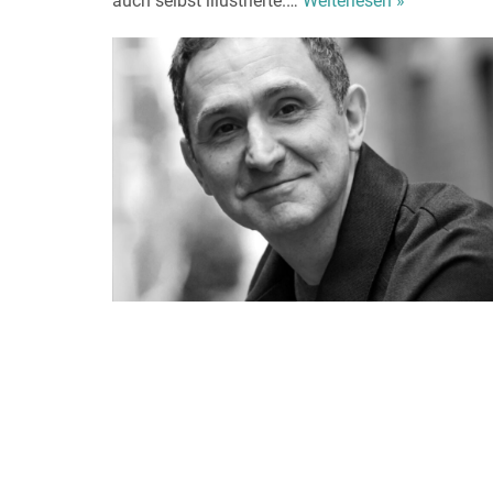
auch selbst illustrierte.…
Weiterlesen »