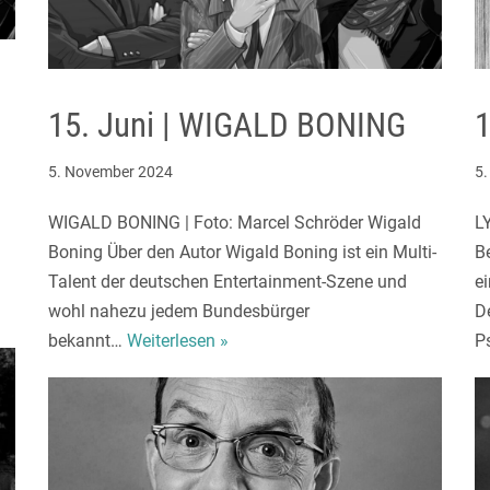
15. Juni | WIGALD BONING
1
5. November 2024
5
WIGALD BONING | Foto: Marcel Schröder Wigald
L
Boning Über den Autor Wigald Boning ist ein Multi-
B
Talent der deutschen Entertainment-Szene und
e
wohl nahezu jedem Bundesbürger
D
bekannt…
Weiterlesen »
P