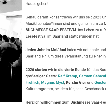
Hause gehen!
Genau darauf konzentrieren wir uns seit 2023 und
Musikliebhaber*innen sind und gemeinsam zu Mus
BUCHMESSE SAAR-FESTIVAL
ins Leben zu ruf
Lesefestival im Saarland
stattgefunden hat.
Jedes Jahr im Mai/Juni
laden wir nationale und
Saarland ein, um diese Veranstaltung zu einer I
2026 starten wir in die vierte Runde
für das Buc
großartiger Gäste:
Ralf Kramp
,
Carsten Sebast
Fröhlich
,
Magnus Myst
, Kerstin Gier
und
Geiste
Kulturprogramm, bei dem für jeden Geschmack un
Herzlich willkommen zum Buchmesse Saar-Fest