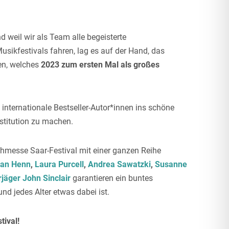
 weil wir als Team alle begeisterte
ikfestivals fahren, lag es auf der Hand, das
en, welches
2023 zum ersten Mal als großes
 internationale Bestseller-Autor*innen ins schöne
nstitution zu machen.
hmesse Saar-Festival mit einer ganzen Reihe
ian Henn
,
Laura Purcell
,
Andrea Sawatzki
,
Susanne
rjäger John Sinclair
garantieren ein buntes
d jedes Alter etwas dabei ist.
ival!