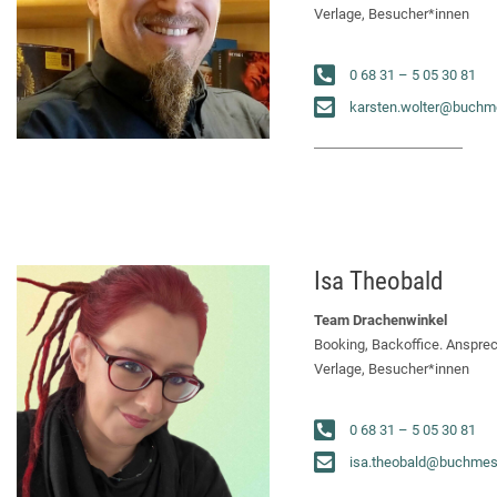
Verlage, Besucher*innen
0 68 31 – 5 05 30 81
karsten.wolter@buchm
Isa Theobald
Team Drachenwinkel
Booking, Backoffice. Ansprec
Verlage, Besucher*innen
0 68 31 – 5 05 30 81
isa.theobald@buchmes