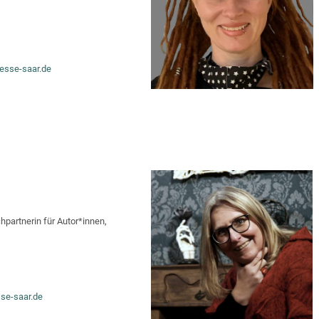
esse-saar.de
hpartnerin für Autor*innen,
se-saar.de