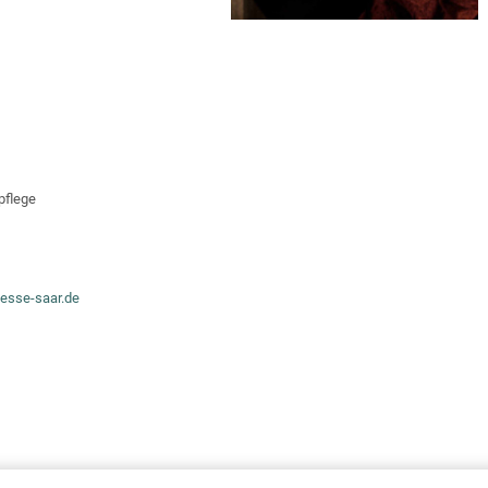
pflege
sse-saar.de