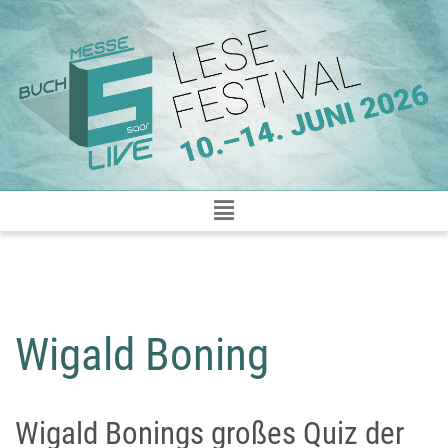
Zum
Inhalt
springen
Wigald Boning
Wigald Bonings großes Quiz der