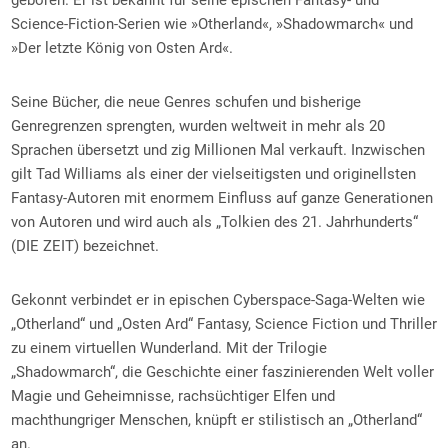
geboren. Er ist bekannt für seine epischen Fantasy- und
Science-Fiction-Serien wie »Otherland«, »Shadowmarch« und
»Der letzte König von Osten Ard«.
Seine Bücher, die neue Genres schufen und bisherige
Genregrenzen sprengten, wurden weltweit in mehr als 20
Sprachen übersetzt und zig Millionen Mal verkauft. Inzwischen
gilt Tad Williams als einer der vielseitigsten und originellsten
Fantasy-Autoren mit enormem Einfluss auf ganze Generationen
von Autoren und wird auch als „Tolkien des 21. Jahrhunderts“
(DIE ZEIT) bezeichnet.
Gekonnt verbindet er in epischen Cyberspace-Saga-Welten wie
„Otherland“ und „Osten Ard“ Fantasy, Science Fiction und Thriller
zu einem virtuellen Wunderland. Mit der Trilogie
„Shadowmarch“, die Geschichte einer faszinierenden Welt voller
Magie und Geheimnisse, rachsüchtiger Elfen und
machthungriger Menschen, knüpft er stilistisch an „Otherland“
an.